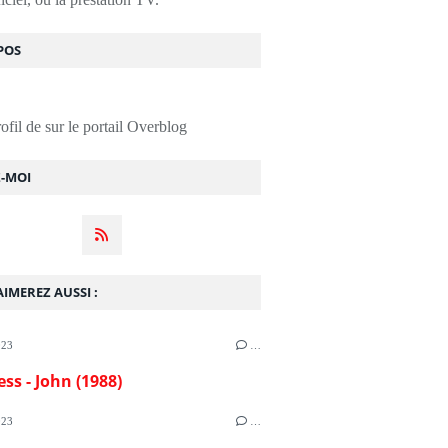
POS
rofil de
sur le portail Overblog
Z-MOI
IMEREZ AUSSI :
023
…
ess - John (1988)
023
…