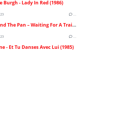
e Burgh - Lady In Red (1986)
023
…
Flash And The Pan – Waiting For A Train (1982)
023
…
me - Et Tu Danses Avec Lui (1985)