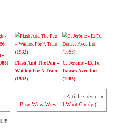
 -
986)
Flash And The Pan –
C. Jérôme - Et Tu
Waiting For A Train
Danses Avec Lui
(1982)
(1985)
Stone et Charden - Le Prix des Allumettes (1972)
Bow Wow Wow – I Want Candy (1982)
LE