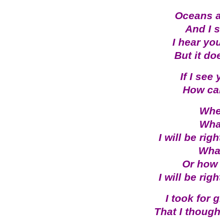
Oceans a
And I 
I hear yo
But it do
If I see
How ca
Whe
Wha
I will be rig
What
Or how 
I will be rig
I took for 
That I thoug