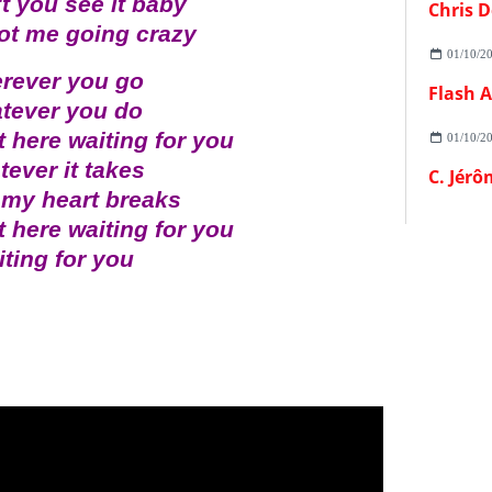
t you see it baby
Chris D
ot me going crazy
01/10/2
rever you go
tever you do
ht here waiting for you
01/10/2
ever it takes
C. Jérô
my heart breaks
ht here waiting for you
ting for you