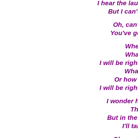
I hear the lau
But I can
Oh, can'
You've g
Whe
Wha
I will be rig
What
Or how 
I will be rig
I wonder 
Th
But in the
I'll 