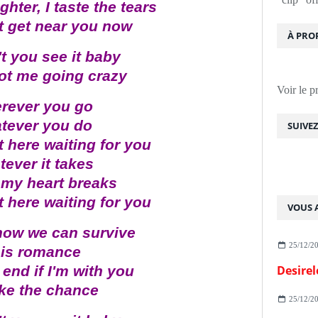
ghter, I taste the tears
't get near you now
À PRO
t you see it baby
ot me going crazy
Voir le p
rever you go
tever you do
SUIVE
ht here waiting for you
ever it takes
my heart breaks
ht here waiting for you
VOUS A
how we can survive
25/12/2
is romance
 end if I'm with you
Desirel
take the chance
25/12/2