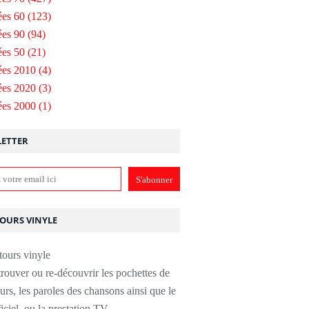
es 60
(123)
es 90
(94)
es 50
(21)
ées 2010
(4)
ées 2020
(3)
ées 2000
(1)
ETTER
TOURS VINYLE
rouver ou re-découvrir les pochettes de
urs, les paroles des chansons ainsi que le
ficiel, ou la prestation TV.