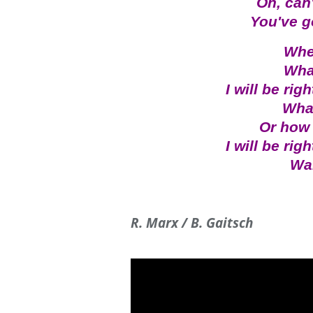
Oh, can'
You've g
Whe
Wha
I will be rig
What
Or how 
I will be rig
Wai
R. Marx / B. Gaitsch