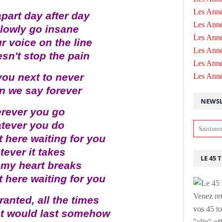
Les Anné
part day after day
Les Anné
slowly go insane
Les Anné
ur voice on the line
Les Ann
esn't stop the pain
Les Ann
 you next to never
Les Ann
n we say forever
NEWSL
rever you go
tever you do
ht here waiting for you
ever it takes
LE 45 
my heart breaks
ht here waiting for you
Venez ret
granted, all the times
vos 45 to
ht would last somehow
"clip" of