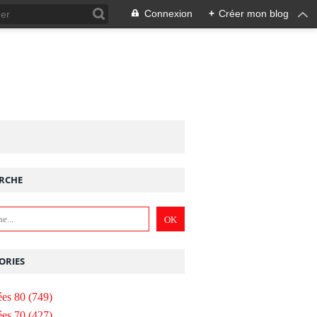
Connexion
+
Créer mon blog
RCHE
ORIES
es 80
(749)
es 70
(427)