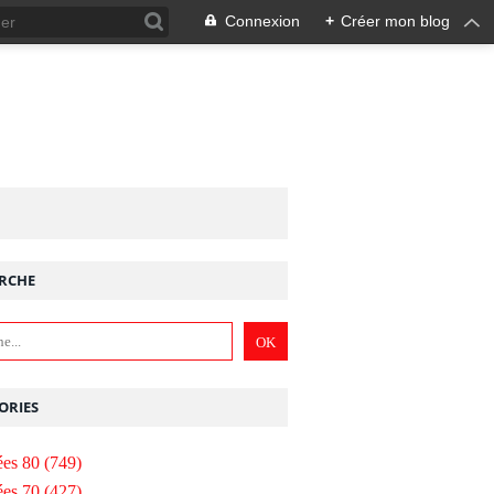
Connexion
+
Créer mon blog
RCHE
ORIES
es 80
(749)
es 70
(427)