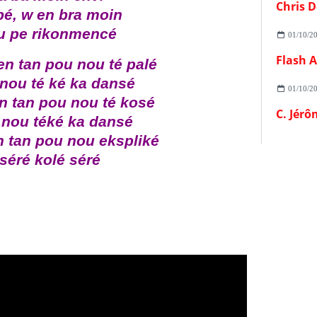
Chris D
bé, w en bra moin
u pe rikonmencé
01/10/2
en tan pou nou té palé
 nou té ké ka dansé
01/10/2
en tan pou nou té kosé
C. Jérô
 nou téké ka dansé
n tan pou nou ekspliké
séré kolé séré