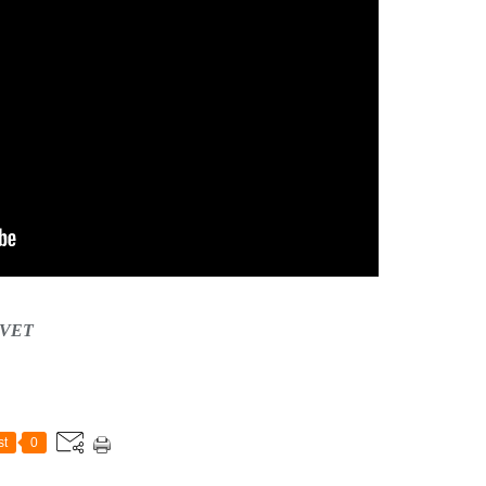
CAVET
st
0