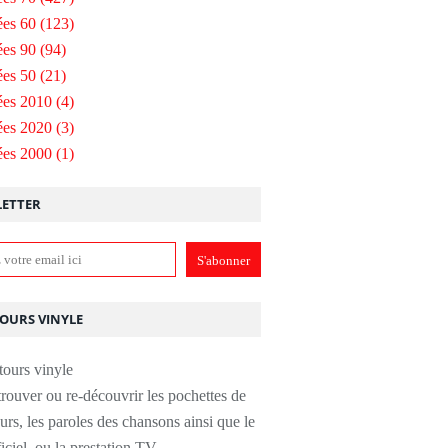
es 60
(123)
es 90
(94)
es 50
(21)
ées 2010
(4)
ées 2020
(3)
ées 2000
(1)
ETTER
TOURS VINYLE
rouver ou re-découvrir les pochettes de
urs, les paroles des chansons ainsi que le
ficiel, ou la prestation TV.