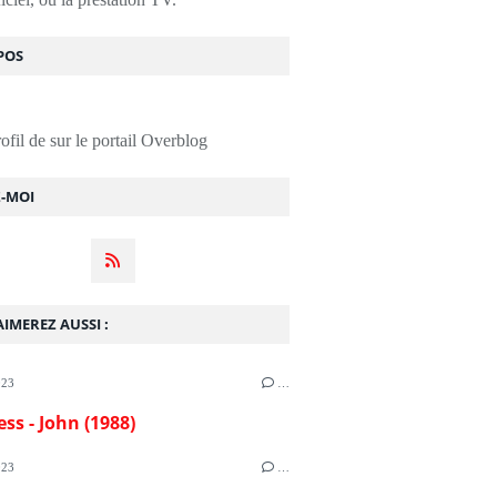
POS
rofil de
sur le portail Overblog
Z-MOI
IMEREZ AUSSI :
023
…
ess - John (1988)
023
…