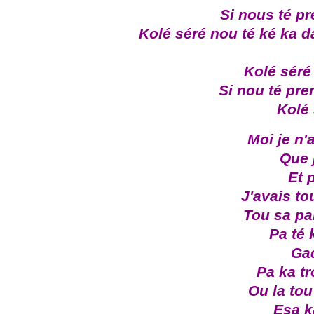
Si nous té pr
Kolé séré nou té ké ka d
Kolé séré
Si nou té pre
Kolé 
Moi je n'
Que j
Et 
J'avais to
Tou sa pa
Pa té
Gad
Pa ka t
Ou la tou
Esa k