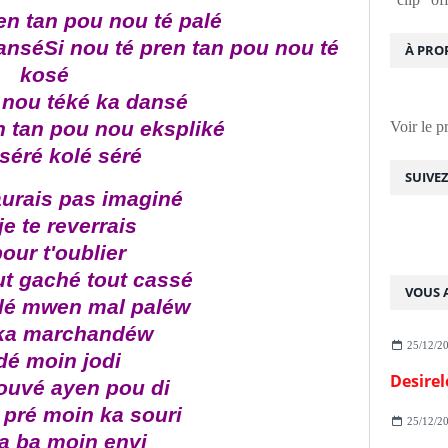
en tan pou nou té palé
anséSi nou té pren tan pou nou té
À PRO
kosé
 nou téké ka dansé
n tan pou nou ekspliké
Voir le p
séré kolé séré
SUIVE
aurais pas imaginé
e te reverrais
pour t'oublier
ut gaché tout cassé
VOUS A
lé mwen mal paléw
 ka marchandéw
25/12/2
é moin jodi
Desirel
rouvé ayen pou di
 pré moin ka souri
25/12/2
a ba moin envi