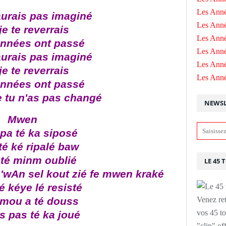
Les Anné
aurais pas imaginé
Les Anné
e te reverrais
Les Anné
années ont passé
Les Ann
aurais pas imaginé
Les Ann
e te reverrais
Les Ann
années ont passé
e tu n'as pas changé
NEWSL
Mwen
pa té ka siposé
é ké ripalé baw
té minm oublié
LE 45 
'wAn sel kout zié fe mwen kraké
 kéye lé resisté
mou a té douss
Venez ret
vos 45 to
s pas té ka joué
"clip" of