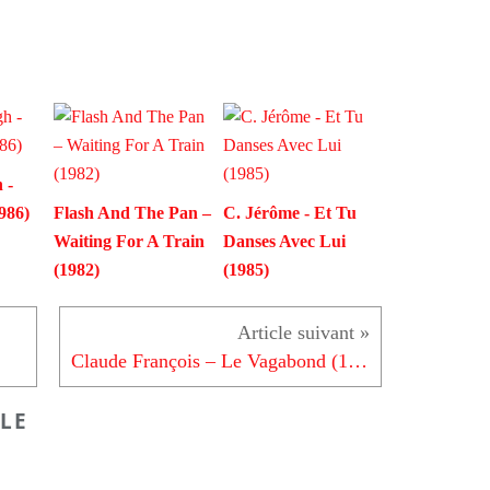
 -
986)
Flash And The Pan –
C. Jérôme - Et Tu
Waiting For A Train
Danses Avec Lui
(1982)
(1985)
Claude François – Le Vagabond (1976)
LE