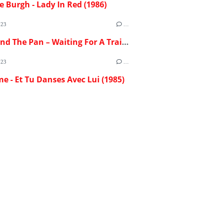
e Burgh - Lady In Red (1986)
023
…
Flash And The Pan – Waiting For A Train (1982)
023
…
me - Et Tu Danses Avec Lui (1985)