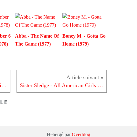
ber 6
Abba - The Name Of
Boney M. - Gotta Go
978)
The Game (1977)
Home (1979)
Au P'tit Bonheur - J'Veux Du Soleil (1991)
Sister Sledge - All American Girls (1981)
LE
Hébergé par
Overblog