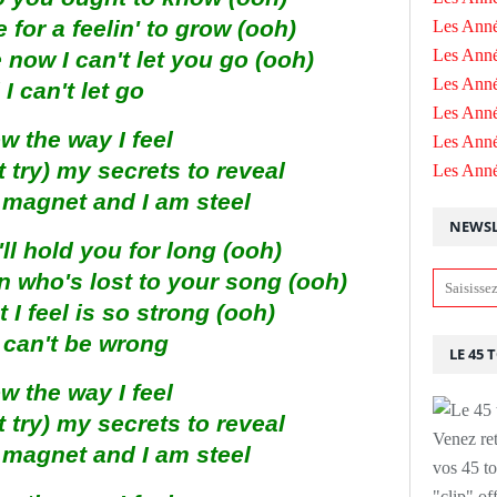
 for a feelin' to grow (ooh)
Les Anné
Les Anné
 now I can't let you go (ooh)
Les Anné
I can't let go
Les Ann
w the way I feel
Les Ann
 try) my secrets to reveal
Les Ann
 magnet and I am steel
NEWSL
'll hold you for long (ooh)
 who's lost to your song (ooh)
t I feel is so strong (ooh)
 can't be wrong
LE 45 
w the way I feel
 try) my secrets to reveal
Venez ret
 magnet and I am steel
vos 45 to
"clip" of