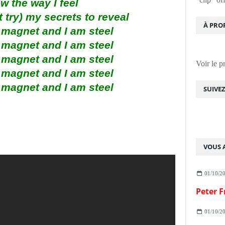
w the way I feel
 try) my secrets to reveal
À PRO
 magnet and I am steel
 magnet and I am steel
 magnet and I am steel
Voir le p
 magnet and I am steel
 magnet and I am steel
SUIVE
VOUS A
01/10/2
01/10/2