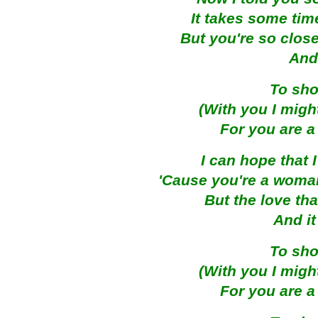
It takes some time
But you're so close
And 
To sho
(With you I might
For you are a
I can hope that I
'Cause you're a woman
But the love tha
And it
To sho
(With you I might
For you are a