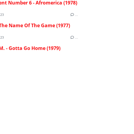
ent Number 6 - Afromerica (1978)
023
…
 The Name Of The Game (1977)
023
…
M. - Gotta Go Home (1979)