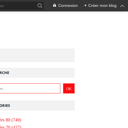
Connexion
+
Créer mon blog
RCHE
ORIES
es 80
(749)
es 70
(427)