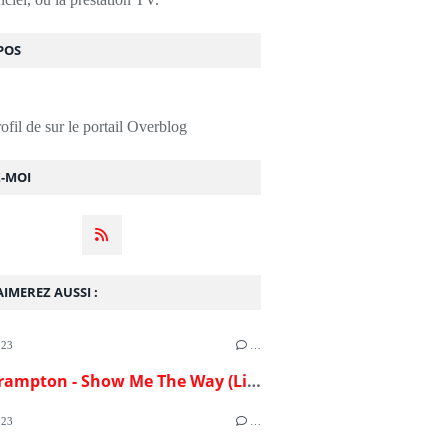
POS
rofil de
sur le portail Overblog
Z-MOI
IMEREZ AUSSI :
023
…
Peter Frampton - Show Me The Way (Live)(1976)
023
…