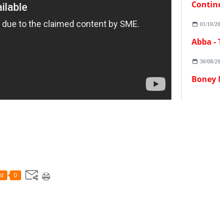
Contin
01/10/2
Abba -
30/08/2
Boney 
st
0