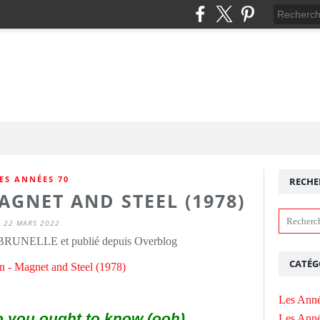
ES ANNÉES 70
RECHE
AGNET AND STEEL (1978)
22 MARS 2022
 BRUNELLE et publié depuis Overblog
CATÉG
Les Anné
o you ought to know (ooh)
Les Anné