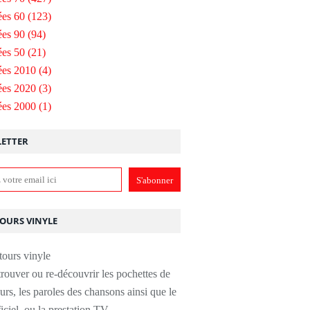
es 60
(123)
es 90
(94)
es 50
(21)
ées 2010
(4)
ées 2020
(3)
ées 2000
(1)
ETTER
TOURS VINYLE
rouver ou re-découvrir les pochettes de
urs, les paroles des chansons ainsi que le
ficiel, ou la prestation TV.