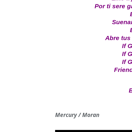
Por ti sere 
Suena
Abre tus
If 
If 
If 
Friend
B
Mercury / Moran