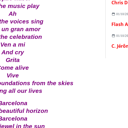
Chris D
the music play
Ah
01/10/2
the voices sing
 un gran amor
the celebration
01/10/2
Ven a mi
C. Jérô
And cry
Grita
ome alive
Vive
oundations from the skies
g all our lives
Barcelona
beautiful horizon
Barcelona
jewel in the sun