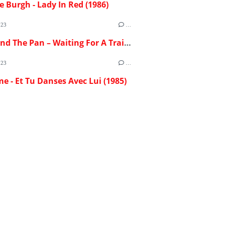
e Burgh - Lady In Red (1986)
023
…
Flash And The Pan – Waiting For A Train (1982)
023
…
me - Et Tu Danses Avec Lui (1985)