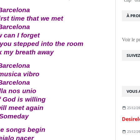
Barcelona
À PRO
first time that we met
Barcelona
 can I forget
Voir le p
you stepped into the room
k my breath away
SUIVE
Barcelona
musica vibro
Barcelona
lla nos unio
VOUS A
f God is willing
ill meet again
25/12/2
Someday
Desirel
he songs begin
25/12/2
ejalo nacer