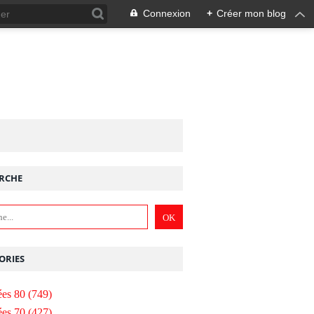
Connexion
+
Créer mon blog
RCHE
ORIES
es 80
(749)
es 70
(427)