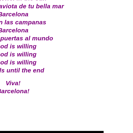
gaviota de tu bella mar
Barcelona
n las campanas
Barcelona
 puertas al mundo
God is willing
God is willing
God is willing
s until the end
Viva!
arcelona!