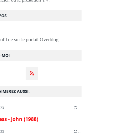
POS
rofil de
sur le portail Overblog
Z-MOI
IMEREZ AUSSI :
023
…
ess - John (1988)
023
…