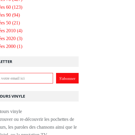
es 60
(123)
es 90
(94)
es 50
(21)
ées 2010
(4)
ées 2020
(3)
ées 2000
(1)
ETTER
TOURS VINYLE
rouver ou re-découvrir les pochettes de
urs, les paroles des chansons ainsi que le
ficiel, ou la prestation TV.