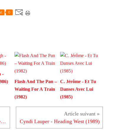
st
0
 -
986)
Flash And The Pan –
C. Jérôme - Et Tu
Waiting For A Train
Danses Avec Lui
(1982)
(1985)
Roxette - It Must Have Been Love (1990)
Cyndi Lauper - Heading West (1989)