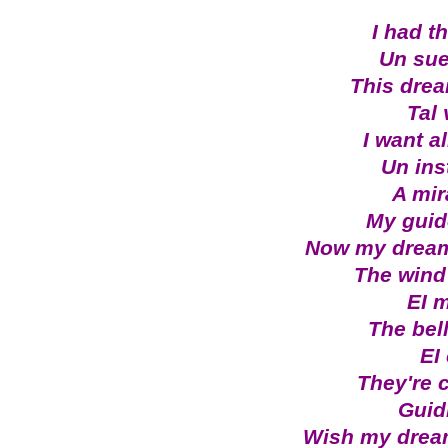
I had t
Un sue
This dre
Tal 
I want a
Un ins
A mir
My guid
Now my dream 
The wind 
EI m
The bell
EI
They're c
Guid
Wish my drea