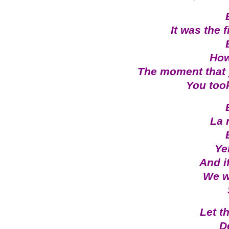
It was the 
How
The moment that 
You too
La 
Ye
And i
We w
Let t
D