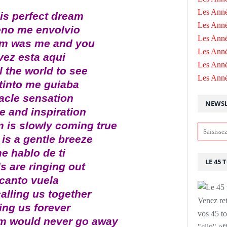
Les Anné
his perfect dream
Les Anné
no me envolvio
Les Anné
am was me and you
Les Ann
vez esta aqui
Les Ann
ll the world to see
Les Ann
tinto me guiaba
acle sensation
NEWSL
e and inspiration
is slowly coming true
is a gentle breeze
e hablo de ti
LE 45 
s are ringing out
 canto vuela
alling us together
Venez ret
ing us forever
vos 45 to
m would never go away
"clip" of