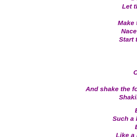
Let 
Make 
Nace
Start 
C
And shake the f
Shakin
Such a 
Like a 