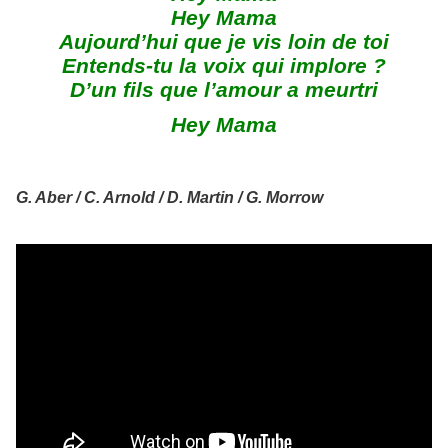
Hey Mama
Aujourd’hui que je vis loin de toi
Entends-tu la voix qui implore ?
D’un fils que l’amour a meurtri
Hey Mama
G. Aber / C. Arnold / D. Martin / G. Morrow