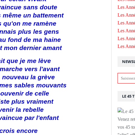
 vaincue sans doute
Les Anné
s même un battement
Les Anné
s qu'on me ramène
Les Anné
nnais plus les gens
Les Ann
Les Ann
 au fond de ma haine
Les Ann
st mon dernier amant
ait que je me lève
NEWSL
 marche vers l'avant
à nouveau la grève
 mes sables mouvants
ouvenir de celle
LE 45 
iste plus vraiment
enir la rebelle
 vaincue par l'enfant
Venez ret
vos 45 to
 crois encore
"clip" of