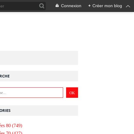
Connexion
+
Créer mon blog
RCHE
ORIES
es 80
(749)
es 70
(427)