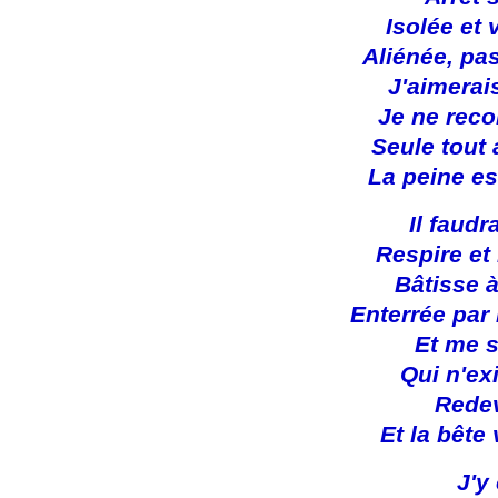
Isolée et
Aliénée, pa
J'aimerai
Je ne reco
Seule tout
La peine e
Il faudr
Respire et
Bâtisse 
Enterrée par
Et me s
Qui n'ex
Redev
Et la bête
J'y