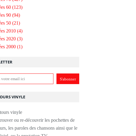
es 60
(123)
es 90
(94)
es 50
(21)
ées 2010
(4)
ées 2020
(3)
ées 2000
(1)
ETTER
TOURS VINYLE
rouver ou re-découvrir les pochettes de
urs, les paroles des chansons ainsi que le
ficiel, ou la prestation TV.