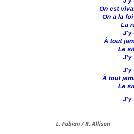
J'y
On est viva
On a la fo
La r
J'y
À tout jam
Le si
J'y
J'y
À tout jam
Le si
J'y
L. Fabian / R. Allison