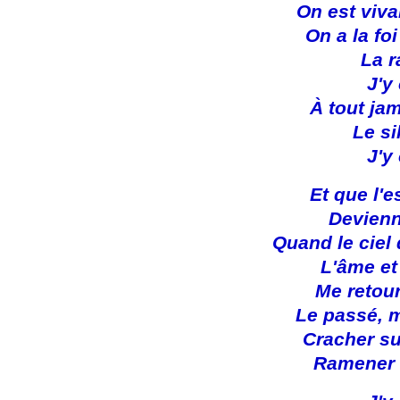
On est viva
On a la fo
La r
J'y
À tout jam
Le si
J'y
Et que l'e
Devienn
Quand le ciel
L'âme et
Me retou
Le passé, 
Cracher su
Ramener l