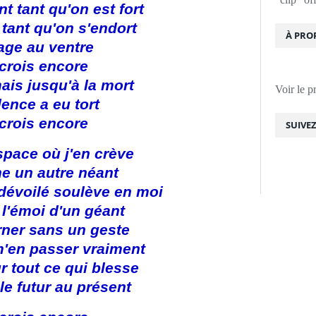
nt tant qu'on est fort
i tant qu'on s'endort
À PRO
age au ventre
 crois encore
ais jusqu'à la mort
Voir le p
lence a eu tort
 crois encore
SUIVE
space où j'en crève
e un autre néant
 dévoilé soulève en moi
 l'émoi d'un géant
rner sans un geste
m'en passer vraiment
r tout ce qui blesse
e futur au présent