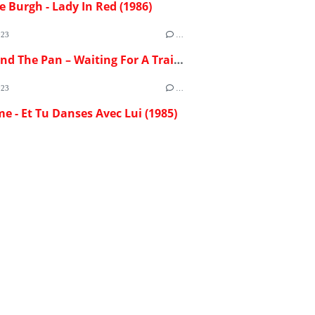
e Burgh - Lady In Red (1986)
023
…
Flash And The Pan – Waiting For A Train (1982)
023
…
me - Et Tu Danses Avec Lui (1985)