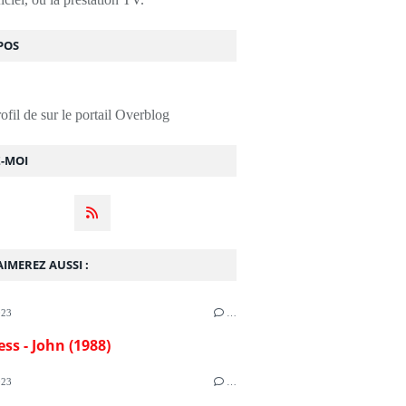
POS
rofil de
sur le portail Overblog
Z-MOI
IMEREZ AUSSI :
023
…
ess - John (1988)
023
…