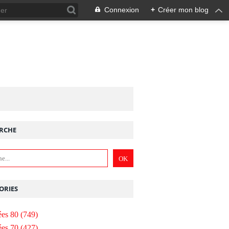
Connexion
+
Créer mon blog
RCHE
ORIES
es 80
(749)
es 70
(427)