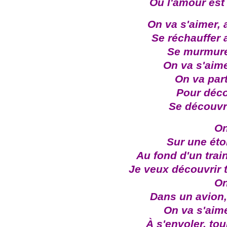
Où l'amour est 
On va s'aimer,
Se réchauffer
Se murmure
On va s'aime
On va part
Pour décou
Se découvr
On
Sur une étoi
Au fond d'un trai
Je veux découvrir 
On
Dans un avion,
On va s'aime
À s'envoler, tou