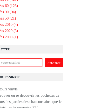
es 60
(123)
es 90
(94)
es 50
(21)
ées 2010
(4)
ées 2020
(3)
ées 2000
(1)
ETTER
TOURS VINYLE
rouver ou re-découvrir les pochettes de
urs, les paroles des chansons ainsi que le
ficiel, ou la prestation TV.