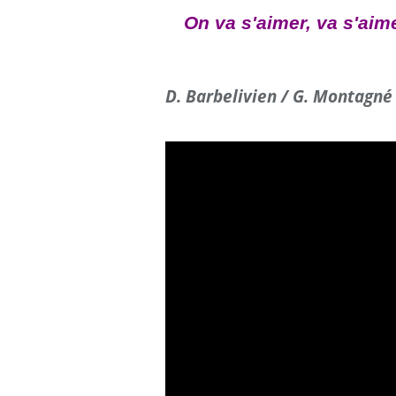
On va s'aimer, va s'aime
D. Barbelivien / G. Montagné