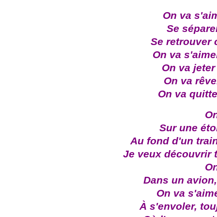
On va s'aim
Se séparer
Se retrouver
On va s'aimer
On va jeter
On va rêve
On va quitt
On
Sur une étoi
Au fond d'un trai
Je veux découvrir 
On
Dans un avion,
On va s'aime
À s'envoler, tou