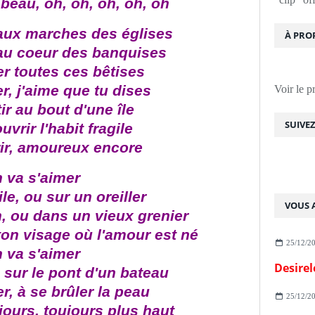
beau, oh, oh, oh, oh, oh
 aux marches des églises
À PRO
 au coeur des banquises
r toutes ces bêtises
r, j'aime que tu dises
Voir le p
ir au bout d'une île
SUIVE
vrir l'habit fragile
ir, amoureux encore
 va s'aimer
le, ou sur un oreiller
VOUS A
n, ou dans un vieux grenier
ton visage où l'amour est né
25/12/2
 va s'aimer
Desirel
 sur le pont d'un bateau
r, à se brûler la peau
25/12/2
jours, toujours plus haut