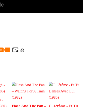
st
0
 -
986)
Flash And The Pan –
C. Jérôme - Et Tu