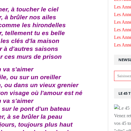
Les Anné
er, à toucher le ciel
Les Anné
, à brûler nos ailes
Les Anné
 comme les hirondelles
Les Ann
, tellement tu es belle
Les Ann
 les clés d'la maison
Les Ann
r à d'autres saisons
er ces murs de prison
NEWSL
 va s'aimer
le, ou sur un oreiller
n, ou dans un vieux grenier
ton visage où l'amour est né
LE 45 
 va s'aimer
 sur le pont d'un bateau
r, à se brûler la peau
Venez ret
vos 45 to
jours, toujours plus haut
"clip" of